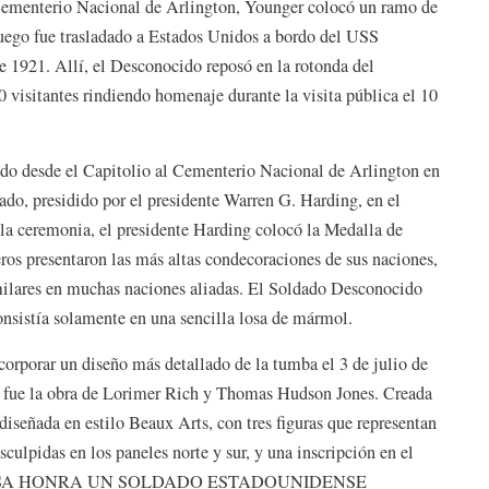
el Cementerio Nacional de Arlington, Younger colocó un ramo de
 luego fue trasladado a Estados Unidos a bordo del USS
 1921. Allí, el Desconocido reposó en la rotonda del
 visitantes rindiendo homenaje durante la visita pública el 10
ado desde el Capitolio al Cementerio Nacional de Arlington en
tado, presidido por el presidente Warren G. Harding, en el
a ceremonia, el presidente Harding colocó la Medalla de
eros presentaron las más altas condecoraciones de sus naciones,
imilares en muchas naciones aliadas. El Soldado Desconocido
nsistía solamente en una sencilla losa de mármol.
corporar un diseño más detallado de la tumba el 3 de julio de
r fue la obra de Lorimer Rich y Thomas Hudson Jones. Creada
diseñada en estilo Beaux Arts, con tres figuras que representan
esculpidas en los paneles norte y sur, y una inscripción en el
LORIOSA HONRA UN SOLDADO ESTADOUNIDENSE