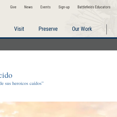
Give
News
Events
Sign-up
Battlefields Educators
Visit
Preserve
Our Work
cido
de sus heroicos caídos”