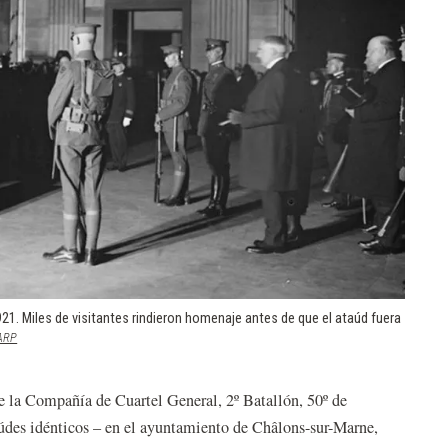
1. Miles de visitantes rindieron homenaje antes de que el ataúd fuera
(opens in a new window)
ARP
e la Compañía de Cuartel General, 2º Batallón, 50º de
taúdes idénticos – en el ayuntamiento de Châlons-sur-Marne,