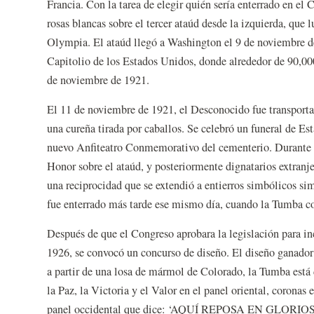
Francia. Con la tarea de elegir quién sería enterrado en 
rosas blancas sobre el tercer ataúd desde la izquierda, que
Olympia. El ataúd llegó a Washington el 9 de noviembre de
Capitolio de los Estados Unidos, donde alrededor de 90,000
de noviembre de 1921.
El 11 de noviembre de 1921, el Desconocido fue transport
una cureña tirada por caballos. Se celebró un funeral de Es
nuevo Anfiteatro Conmemorativo del cementerio. Durante l
Honor sobre el ataúd, y posteriormente dignatarios extranj
una reciprocidad que se extendió a entierros simbólicos s
fue enterrado más tarde ese mismo día, cuando la Tumba co
Después de que el Congreso aprobara la legislación para in
1926, se convocó un concurso de diseño. El diseño ganado
a partir de una losa de mármol de Colorado, la Tumba está 
la Paz, la Victoria y el Valor en el panel oriental, coronas 
panel occidental que dice: ‘AQUÍ REPOSA EN G