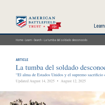
Skip
to
main
content
Learn
Home
Learn
Search
La tumba del soldado desconocido
Breadcrumb
ARTICLE
La tumba del soldado descono
“El alma de Estados Unidos y el supremo sacrificio 
Updated August 14, 2025
•
August 12, 2025