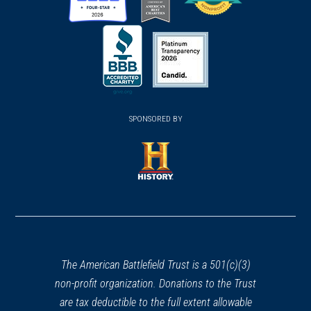
(opens
(opens
(opens
in
in
in
a
a
a
new
new
new
(opens
window)
(opens
window)
window)
in
SPONSORED BY
in
a
a
new
new
window)
window)
(opens
in
a
new
window)
The American Battlefield Trust is a 501(c)(3)
non-profit organization. Donations to the Trust
are tax deductible to the full extent allowable