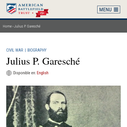
Skip
to
main
content
Home
Julius P. Garesché
Breadcrumb
CIVIL WAR
|
BIOGRAPHY
Julius P. Garesché
Disponible en:
English